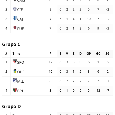
CAM
CIE
2
8
6
2
2
2
5
7
-2
CAJ
3
7
6
1
4
1
10
7
3
PUE
4
7
6
2
1
3
6
9
-3
Grupo C
#
Time
P
J
V
E
D
GP
GC
SG
SPO
1
12
6
3
3
0
6
1
5
OHI
2
10
6
3
1
2
8
6
2
MIL
3
8
6
2
2
2
7
7
0
BRI
4
3
6
1
0
5
5
12
-7
Grupo D