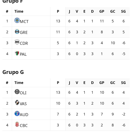
Grupo F
#
Time
P
J
V
E
D
GP
GC
SG
MCT
1
13
6
4
1
1
11
5
6
GRE
2
11
6
3
2
1
8
3
5
CDR
3
5
6
1
2
3
4
10
-6
PAL
4
3
6
0
3
3
1
6
-5
Grupo G
#
Time
P
J
V
E
D
GP
GC
SG
OLI
1
13
6
4
1
1
10
6
4
VAS
2
10
6
3
1
2
10
6
4
AUD
3
7
6
2
1
3
7
9
-2
CBC
4
3
6
0
3
3
2
8
-6