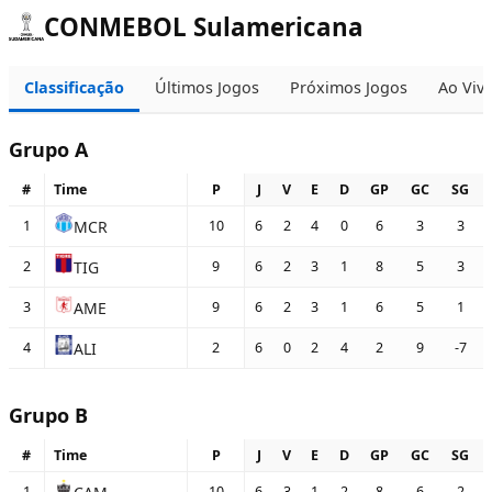
CONMEBOL Sulamericana
Classificação
Últimos Jogos
Próximos Jogos
Ao Viv
Grupo A
#
Time
P
J
V
E
D
GP
GC
SG
MCR
1
10
6
2
4
0
6
3
3
TIG
2
9
6
2
3
1
8
5
3
AME
3
9
6
2
3
1
6
5
1
ALI
4
2
6
0
2
4
2
9
-7
Grupo B
#
Time
P
J
V
E
D
GP
GC
SG
1
10
6
3
1
2
8
6
2