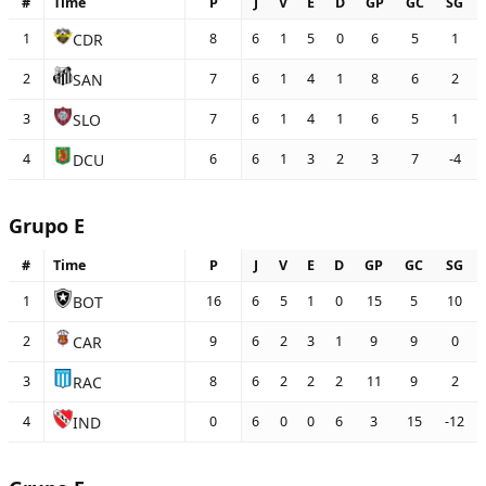
#
Time
P
J
V
E
D
GP
GC
SG
CDR
1
8
6
1
5
0
6
5
1
SAN
2
7
6
1
4
1
8
6
2
SLO
3
7
6
1
4
1
6
5
1
DCU
4
6
6
1
3
2
3
7
-4
Grupo E
#
Time
P
J
V
E
D
GP
GC
SG
BOT
1
16
6
5
1
0
15
5
10
CAR
2
9
6
2
3
1
9
9
0
RAC
3
8
6
2
2
2
11
9
2
IND
4
0
6
0
0
6
3
15
-12