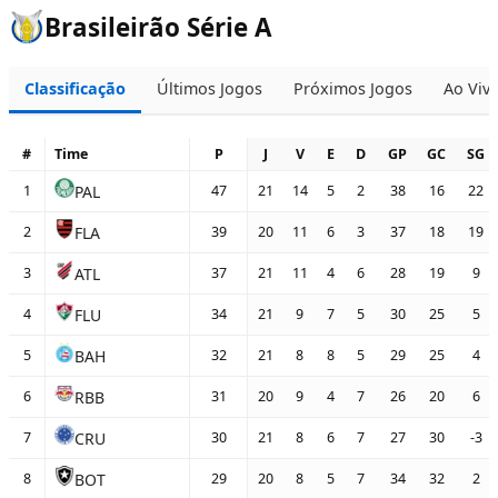
Brasileirão Série A
Classificação
Últimos Jogos
Próximos Jogos
Ao Viv
#
Time
P
J
V
E
D
GP
GC
SG
PAL
1
47
21
14
5
2
38
16
22
FLA
2
39
20
11
6
3
37
18
19
ATL
3
37
21
11
4
6
28
19
9
FLU
4
34
21
9
7
5
30
25
5
BAH
5
32
21
8
8
5
29
25
4
RBB
6
31
20
9
4
7
26
20
6
CRU
7
30
21
8
6
7
27
30
-3
BOT
8
29
20
8
5
7
34
32
2