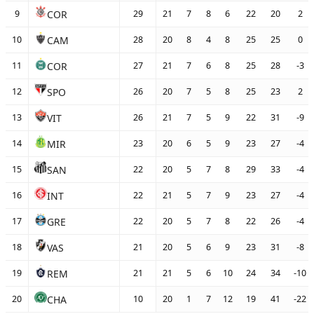
COR
9
29
21
7
8
6
22
20
2
CAM
10
28
20
8
4
8
25
25
0
COR
11
27
21
7
6
8
25
28
-3
SPO
12
26
20
7
5
8
25
23
2
VIT
13
26
21
7
5
9
22
31
-9
MIR
14
23
20
6
5
9
23
27
-4
SAN
15
22
20
5
7
8
29
33
-4
INT
16
22
21
5
7
9
23
27
-4
GRE
17
22
20
5
7
8
22
26
-4
VAS
18
21
20
5
6
9
23
31
-8
REM
19
21
21
5
6
10
24
34
-10
CHA
20
10
20
1
7
12
19
41
-22